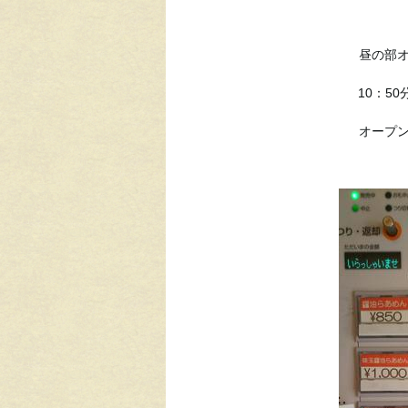
昼の部オ
10：5
オープン