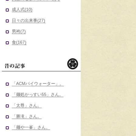
成人式(10)
日々の出来事(27)
男袴(7)
食(167)
昔の記事
「ACMパイウォーター」。
「麺処かっすい55」さん。
「太尊」さん。
「勝滝」さん。
「麺や一峯」さん。