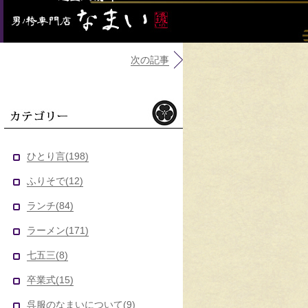
次の記事
カテゴリー
ひとり言(198)
ふりそで(12)
ランチ(84)
ラーメン(171)
七五三(8)
卒業式(15)
呉服のなまいについて(9)