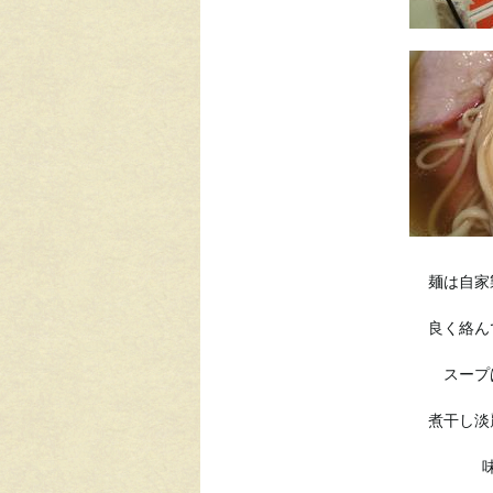
麺は自家
良く絡ん
スープ
煮干し淡