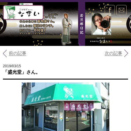
なまい
faceboo
ma
前の記事
次の記事
2019/03/15
「盛光堂」さん。