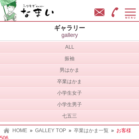
ふりそでギャラリー なまい
お問い合わせ
営業時間
ギャラリー
gallery
ALL
振袖
男はかま
卒業はかま
小学生女子
小学生男子
七五三
HOME
»
GALLEY TOP
»
卒業はかま一覧
»
お客様
506