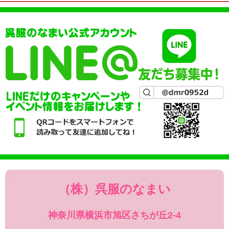
（株）呉服のなまい
神奈川県横浜市旭区さちが丘2-4