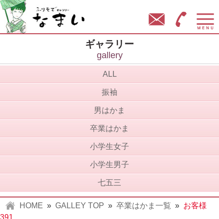
ふりそでギャラリー なまい
お問い合わせ
営業時間
ギャラリー
gallery
ALL
振袖
男はかま
卒業はかま
小学生女子
小学生男子
七五三
HOME
»
GALLEY TOP
»
卒業はかま一覧
»
お客様
391