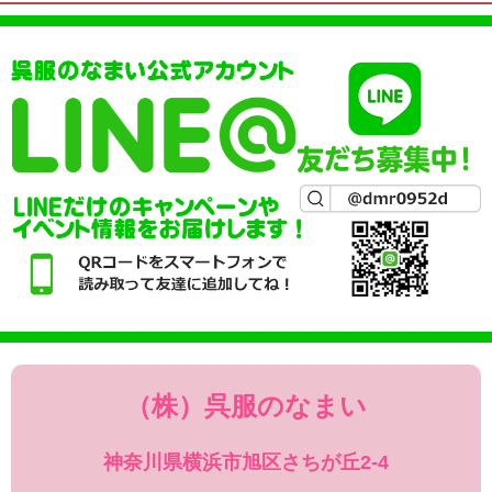
（株）呉服のなまい
神奈川県横浜市旭区さちが丘2-4